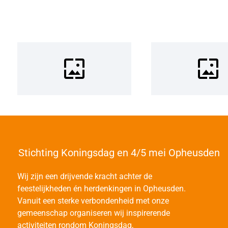
Stichting Koningsdag en 4/5 mei Opheusden
Wij zijn een drijvende kracht achter de
feestelijkheden én herdenkingen in Opheusden.
Vanuit een sterke verbondenheid met onze
gemeenschap organiseren wij inspirerende
activiteiten rondom Koningsdag,