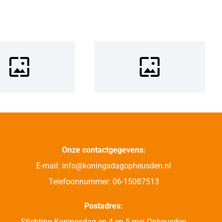
Onze contactgegevens:
E-mail: info@koningsdagopheusden.nl
Telefoonnummer: 06-15087513
Postadres:
Stichting Koningsdag en 4 en 5 mei Opheusden