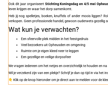
Ook dit jaar organiseert
Stichting Koningsdag en 4/5 mei Opheu
leven krijgen en waar het dorp samenkomt.
Heb jij nog spelletjes, boeken, knuffels of ander moois liggen? Ro
verkopen. Geen professionele handel, gewoon ouderwets gezellig s
Wat kun je verwachten?
Een sfeervolle plek midden in het feestgedruis
Veel bezoekers uit Opheusden en omgeving
Ruimte om je eigen kleed neer te leggen
Een gezellige en veilige dorpssfeer
We vragen iedereen om het netjes en overzichtelijk te houden en n
Wil je verzekerd zijn van een plekje? Schrijf je dan op tijd in via het in
👇 Klik op de knop hieronder om je direct aan te melden voor de kl